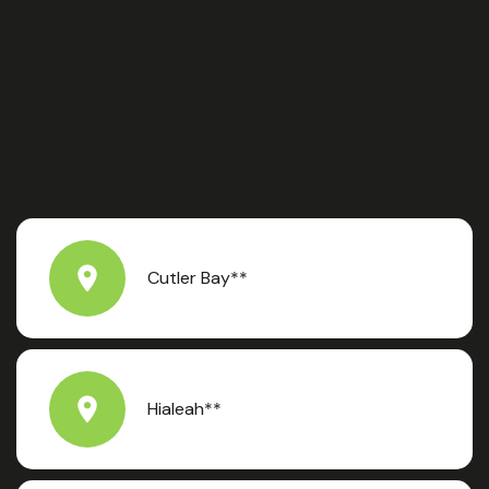
Cutler Bay**
Hialeah**