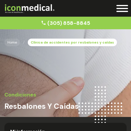
(305) 858-8845
Home
Clínica de accidentes por resbalones y caídas
Condiciones
Resbalones Y Caídas