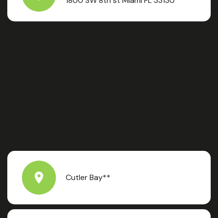
1800 SW 8th st Miami FL 33130
Cutler Bay**