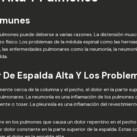
omunes
y pulmones puede deberse a varias razones. La distensión mus
 físico. Los problemas de la médula espinal como las hernias d
, las enfermedades pulmonares como la neumonía, la neumon
lda.
or De Espalda Alta Y Los Probl
nte cerca de la columna y el pecho, el dolor en la parte su
ulmonares. La neumonía es una inflamación de los pulmones
ente o toser. La pleuresía es una inflamación del revestimie
 en los pulmones que causa un dolor repentino en el pecho q
dolor constante en la parte superior de la espalda. Estas co
r el dolor en la espalda alta.