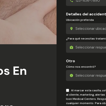
Detalles del acciden
Ubicación preferida
¿Para qué necesitas tratam
Otro
os En
Cómo nos encontró?
Al marcar esta casilla, 
al cliente, marketing, alerta
Icon Medical Centers. Respo
cualquier momento. Para obt