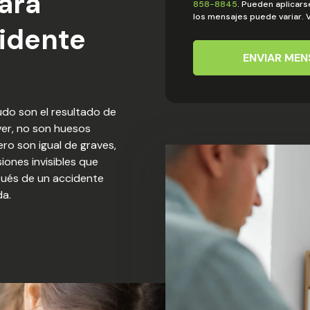
ara
858-8845
. Pueden aplicars
los mensajes puede variar. V
idente
ENVIAR MEN
udo son el resultado de
ver, no son huesos
ro son igual de graves,
iones invisibles que
pués de un accidente
da.