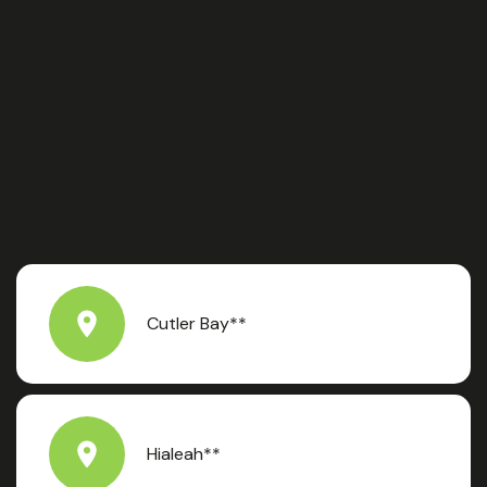
Cutler Bay**
Hialeah**