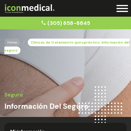
(305) 858-8845
Home
Clínicas de tratamiento quiropráctico: Información del
seguro
Seguro
Información Del Seguro