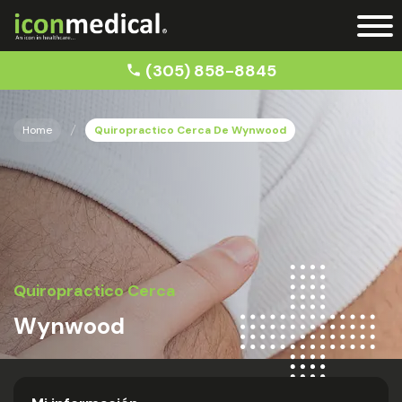
(305) 858-8845
Home
Quiropractico Cerca De Wynwood
Quiropractico Cerca
Wynwood