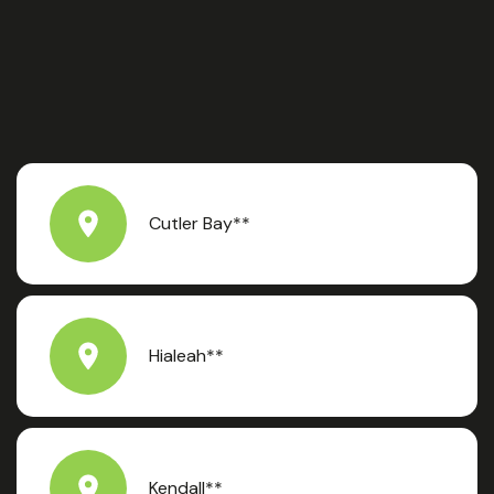
Cutler Bay**
Hialeah**
Kendall**