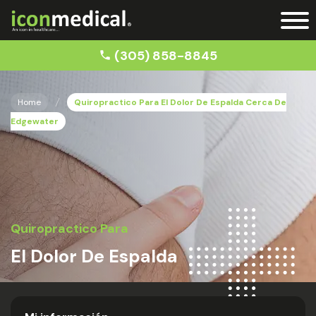
(305) 858-8845
Home
Quiropractico Para El Dolor De Espalda Cerca De
Edgewater
Quiropractico Para
El Dolor De Espalda