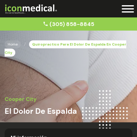
(305) 858-8845
Home
Quiropractico Para El Dolor De Espalda En Cooper
City
Cooper City
El Dolor De Espalda