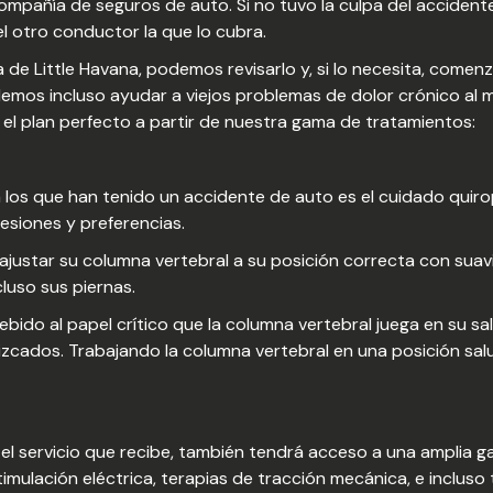
pañía de seguros de auto. Si no tuvo la culpa del accidente, 
l otro conductor la que lo cubra.
 de Little Havana, podemos revisarlo y, si lo necesita, comenz
demos incluso ayudar a viejos problemas de dolor crónico al
el plan perfecto a partir de nuestra gama de tratamientos:
os que han tenido un accidente de auto es el cuidado quir
esiones y preferencias.
ajustar su columna vertebral a su posición correcta con suavid
cluso sus piernas.
ido al papel crítico que la columna vertebral juega en su sal
lizcados. Trabajando la columna vertebral en una posición s
l servicio que recibe, también tendrá acceso a una amplia g
timulación eléctrica, terapias de tracción mecánica, e incluso