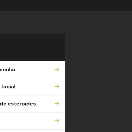
scular
facial
 de esteroides