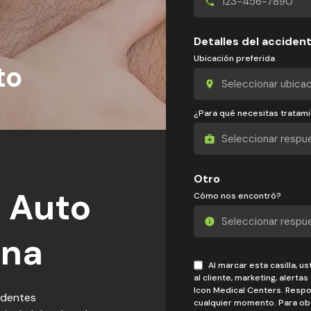
Detalles del acciden
Ubicación preferida
to
¿Para qué necesitas tratam
Otro
 Auto
Cómo nos encontró?
ana
Al marcar esta casilla, 
al cliente, marketing, alerta
Icon Medical Centers. Respo
identes
cualquier momento. Para obt