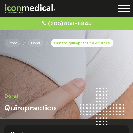
(305) 858-8845
Home
Doral
Centro quiropráctico en Doral
Doral
Quiropractico