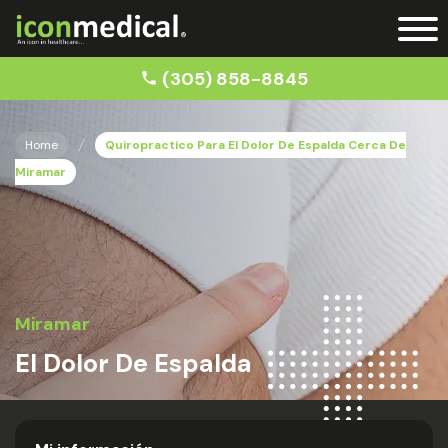
(305) 858-8845
Home
Quiropractico Para El Dolor De Espalda Cerca De
Miramar
Miramar
El Dolor De Espalda